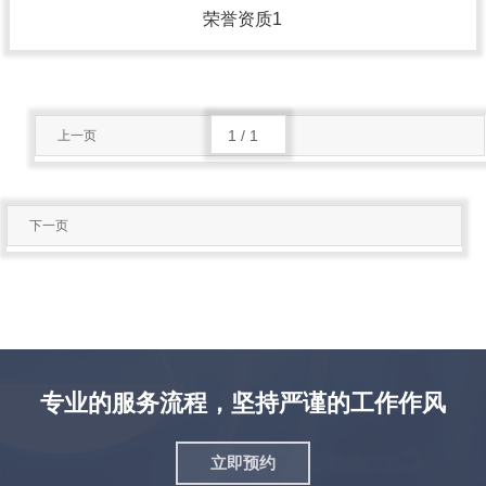
荣誉资质1
上一页
下一页
专业的服务流程，坚持严谨的工作作风
立即预约